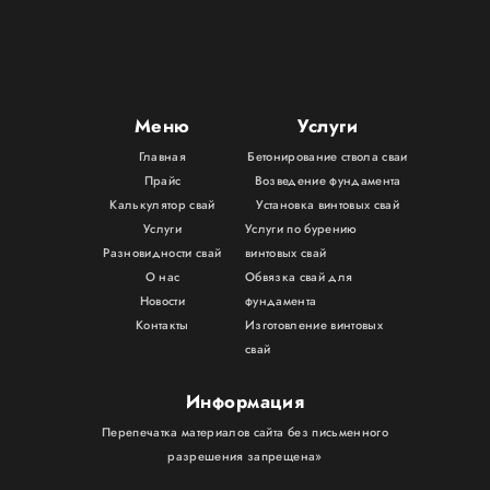
Меню
Услуги
Главная
Бетонирование ствола сваи
Прайс
Возведение фундамента
Калькулятор свай
Установка винтовых свай
Услуги
Услуги по бурению
Разновидности свай
винтовых свай
О нас
Обвязка свай для
Новости
фундамента
Контакты
Изготовление винтовых
свай
Информация
Перепечатка материалов сайта без письменного
разрешения запрещена»