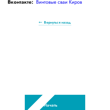
Вконтакте:
Винтовые сваи Киров
Вернуться назад
Бесплатно
и интересно!
Подробный расчет свайного
фундамента в онлайн-
калькуляторе!
Начать